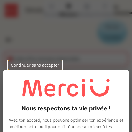
Se
Détails
connecte
Accueil
Missions
Secteurs
Contact
Parrain
Candidat
Cette offre n'est plus disponible
Continuer sans accepter
MODELEUR
STRATIFIEUR (H/F)
Ajo
Intérim
Nous respectons ta vie privée !
Autre
Legé
(
44650
)
Avec ton accord, nous pouvons optimiser ton expérience et
Pas de télétravail
améliorer notre outil pour qu'il réponde au mieux à tes