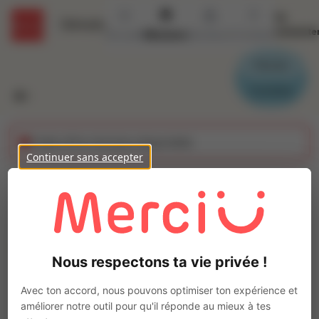
Se
Détails
connecte
Accueil
Missions
Secteurs
Contact
Parrain
Candidat
Cette offre n'est plus disponible
Continuer sans accepter
Menuisier poseur
(H/F)
Ajo
Intérim
Nous respectons ta vie privée !
Autre
AMIENS
(
80000
)
Avec ton accord, nous pouvons optimiser ton expérience et
Pas de télétravail
améliorer notre outil pour qu'il réponde au mieux à tes