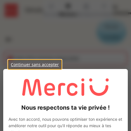
Se
Détails
connecte
Accueil
Missions
Secteurs
Contact
Parrain
Candidat
Cette offre n'est plus disponible
Continuer sans accepter
MENUISIER POSEUR
ALU (H/F)
Ajo
INTERACTION SAINT-LÔ
Nous respectons ta vie privée !
Intérim
Travaux et Chantier
Avec ton accord, nous pouvons optimiser ton expérience et
Saint-Lô
(
50000
)
améliorer notre outil pour qu'il réponde au mieux à tes
3 à 5 ans