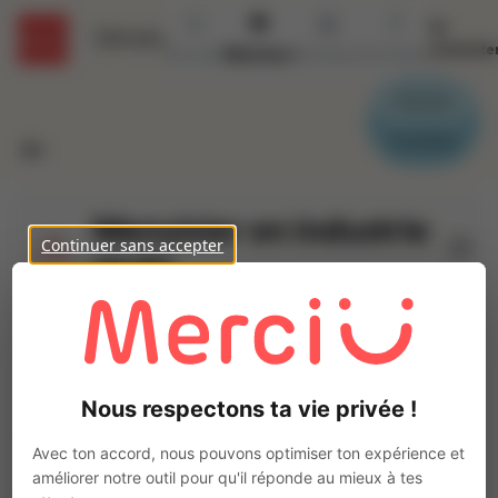
Se
Détails
connecte
Accueil
Missions
Secteurs
Contact
Parrain
Candidat
Menuisier en industrie
Continuer sans accepter
(H/F)
Ajo
INTERACTION CHALLANS
Intérim
Autre
Nous respectons ta vie privée !
Aizenay
(
85190
)
3 à 5 ans
Avec ton accord, nous pouvons optimiser ton expérience et
Pas de télétravail
améliorer notre outil pour qu'il réponde au mieux à tes