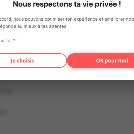
Nous respectons ta vie privée !
ccord, nous pouvons optimiser ton expérience et améliorer notr
caliers, etc.)
 réponde au mieux à tes attentes.
ur toi ?
Je choisis
OK pour moi
 pose
fficacement
oste :
ces