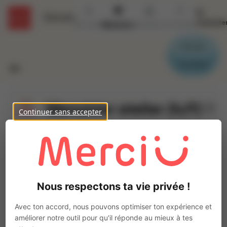
Se
Détails
connecte
Accueil
Missions
Secteurs
Contact
Parrain
Candidat
Menuisier atelier (h/f)
Continuer sans accepter
Ajo
INTERACTION FOUGERES
Intérim
Autre
Montenay
(
53500
)
Nous respectons ta vie privée !
3 à 5 ans
Pas de télétravail
Avec ton accord, nous pouvons optimiser ton expérience et
La mission d'intérim
améliorer notre outil pour qu'il réponde au mieux à tes