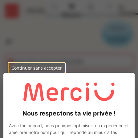
Se
Détails
connecte
Accueil
Missions
Secteurs
Contact
Parrain
Candidat
Cette offre n'est plus disponible
Continuer sans accepter
Menuisier atelier (H/F)
Ajo
INTERACTION DOL DE BRETAGNE
Intérim
Nous respectons ta vie privée !
Travaux et Chantier
Combourg
(
35270
)
Avec ton accord, nous pouvons optimiser ton expérience et
Moins d'1 an
améliorer notre outil pour qu'il réponde au mieux à tes
Pas de télétravail