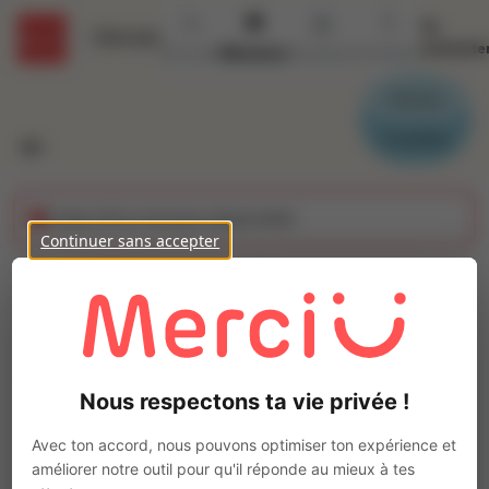
Se
Détails
connecte
Accueil
Missions
Secteurs
Contact
Parrain
Candidat
Cette offre n'est plus disponible
Continuer sans accepter
Menuisier Agenceur
(H/F)
Ajo
Intérim
Nous respectons ta vie privée !
Autre
Guichen
(
35580
)
Avec ton accord, nous pouvons optimiser ton expérience et
Entre
22
k€ et
25
k€
améliorer notre outil pour qu'il réponde au mieux à tes
Pas de télétravail