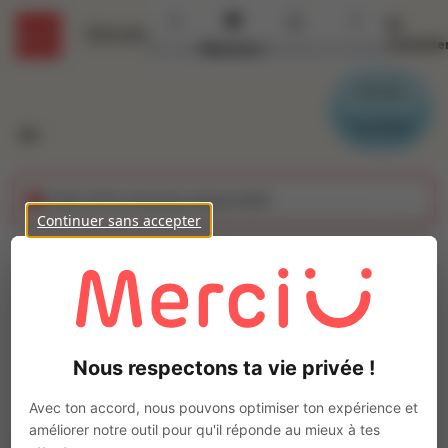
Se
Détails
connecte
Accueil
Missions
Secteurs
Contact
Parrain
Candidat
Cette offre n'est plus disponible
Continuer sans accepter
MECANICIEN PL (H/F)
Ajo
Intérim
Autre
Nous respectons ta vie privée !
STE GEMMES SUR LOIRE
(
49130
)
Pas de télétravail
Avec ton accord, nous pouvons optimiser ton expérience et
améliorer notre outil pour qu'il réponde au mieux à tes
La mission d'intérim