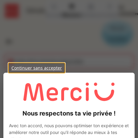
Se
Détails
connecte
Accueil
Missions
Secteurs
Contact
Parrain
Candidat
Cette offre n'est plus disponible
Continuer sans accepter
Mécanicien Naval
(H/F)
Ajo
Intérim
Nous respectons ta vie privée !
Autre
TOULON
(
83100
)
Avec ton accord, nous pouvons optimiser ton expérience et
Pas de télétravail
améliorer notre outil pour qu'il réponde au mieux à tes