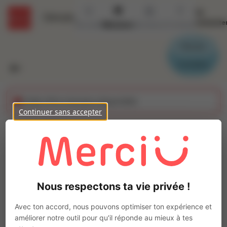
Se
Détails
connecte
Accueil
Missions
Secteurs
Contact
Parrain
Candidat
Cette offre n'est plus disponible
Continuer sans accepter
Mécanicien
automobile H/F
Ajo
Intérim
Nous respectons ta vie privée !
Autre
AIX EN PROVENCE
(
13290
)
Avec ton accord, nous pouvons optimiser ton expérience et
Pas de télétravail
améliorer notre outil pour qu'il réponde au mieux à tes