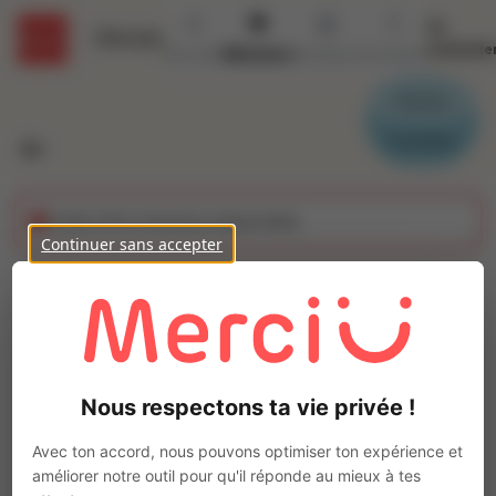
Se
Détails
connecte
Accueil
Missions
Secteurs
Contact
Parrain
Candidat
Cette offre n'est plus disponible
Continuer sans accepter
Mécanicien auto (h/f)
Ajo
Intérim
Autre
Nous respectons ta vie privée !
Bressuire
(
79300
)
Pas de télétravail
Avec ton accord, nous pouvons optimiser ton expérience et
améliorer notre outil pour qu'il réponde au mieux à tes
La mission d'intérim