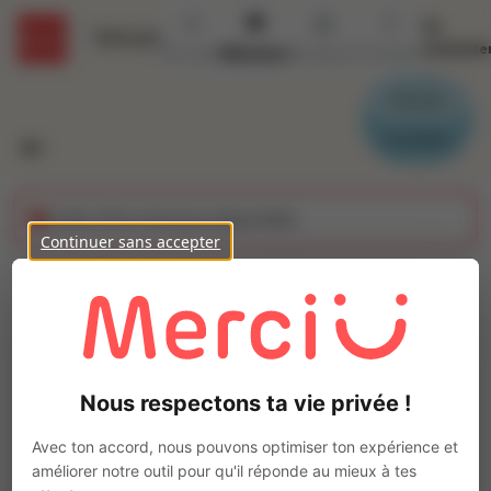
Se
Détails
connecte
Accueil
Missions
Secteurs
Contact
Parrain
Candidat
Cette offre n'est plus disponible
Continuer sans accepter
Marbrier secteur
funéraire (H/F)
Ajo
Intérim
Nous respectons ta vie privée !
Autre
Gétigné
(
44190
)
Avec ton accord, nous pouvons optimiser ton expérience et
Pas de télétravail
améliorer notre outil pour qu'il réponde au mieux à tes