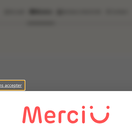
Accueil
Missions
Secteurs d'activité
Contact
ns accepter
 client filiale d'un grand groupe de Travaux Publics, un Aide