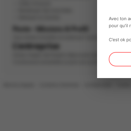
Aider à la pose
Remblayer des tranchées
Nettoyer le chantier
Avec ton a
pour qu'il
Poste - Missions & Profil
Vous aimez travailler en extérieur? Les travaux de distrib
C’est ok po
L'entreprise
Acteur majeur de l'emploi depuis plus de 30 ans, Interacti
Construisons ensemble un parcours professionnel riche, 
Mentions légales
Conditions Générales
Confidentialité
Cookie