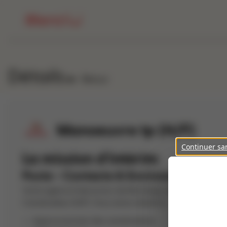
Détails
Retour
Manoeuvre tp (H/F)
Continuer sa
La mission d'intérim
Poste - Contexte & Environnement
Votre agence Interaction de Montaigu recherche pour son
Canalisateur (H/F). Vous serez amené à :
Approvisionner des canalisations