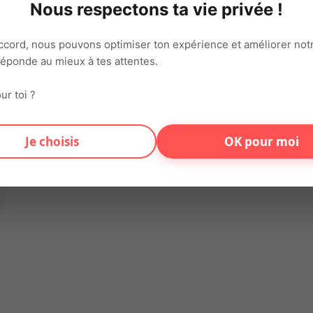
Nous respectons ta vie privée !
ccord, nous pouvons optimiser ton expérience et améliorer notr
 réponde au mieux à tes attentes.
ution d'eau on du sens pour vous? Alors n'hésitez plus et postul
ur toi ?
on connecte chaque jour talents et entreprises sur tout le territ
Je choisis
OK pour moi
varié et motivant.
s