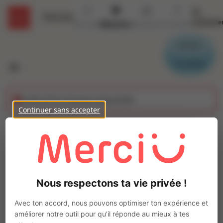
Se
Détails
connecte
Accueil
Missions
Secteurs
Contact
Parrain
Candidat
Cette offre n'est plus disponible
Continuer sans accepter
MANOEUVRE (H/F)
Ajo
Intérim
Autre
Nous respectons ta vie privée !
Loudéac
(
22600
)
Pas de télétravail
Avec ton accord, nous pouvons optimiser ton expérience et
améliorer notre outil pour qu'il réponde au mieux à tes
La mission d'intérim