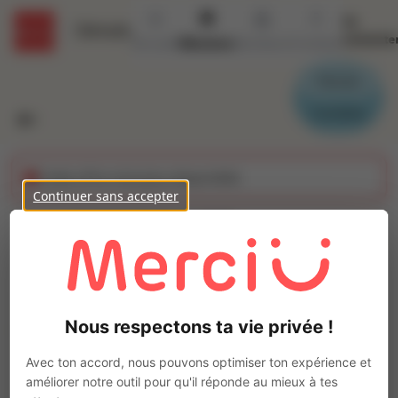
Se
Détails
connecte
Accueil
Missions
Secteurs
Contact
Parrain
Candidat
Cette offre n'est plus disponible
Continuer sans accepter
MANOEUVRE
BATIMENT (H/F)
Ajo
INTERACTION BAIN DE BRETAGNE
Nous respectons ta vie privée !
Intérim
Travaux et Chantier
Avec ton accord, nous pouvons optimiser ton expérience et
Crevin
(
35320
)
améliorer notre outil pour qu'il réponde au mieux à tes
Moins d'1 an