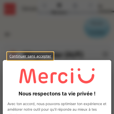
Se
Détails
connecte
Accueil
Missions
Secteurs
Contact
Parrain
Candidat
Magasinier (H/F)
Continuer sans accepter
Ajo
INTERACTION TRANS EN PROVENCE
Intérim
Autre
Le Cannet-des-Maures
(
83340
)
Nous respectons ta vie privée !
1 à 2 ans
Pas de télétravail
Avec ton accord, nous pouvons optimiser ton expérience et
La mission d'intérim
améliorer notre outil pour qu'il réponde au mieux à tes