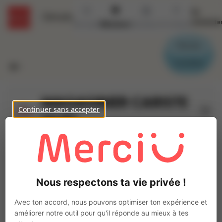
Se
Détails
connecte
Accueil
Missions
Secteurs
Contact
Parrain
Candidat
MAGASINIER CARISTE
Continuer sans accepter
(H/F)
Ajo
INTERACTION NICE
Intérim
Autre
Nous respectons ta vie privée !
Menton
(
06500
)
6 à 10 ans
Avec ton accord, nous pouvons optimiser ton expérience et
Pas de télétravail
améliorer notre outil pour qu'il réponde au mieux à tes