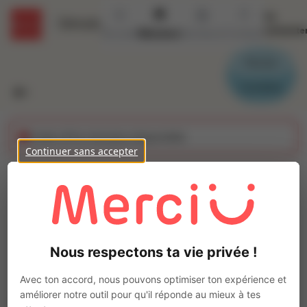
Se
Détails
connecte
Accueil
Missions
Secteurs
Contact
Parrain
Candidat
Cette offre n'est plus disponible
Continuer sans accepter
MACON VRD (H/F)
Ajo
Intérim
Autre
Nous respectons ta vie privée !
Calais
(
62100
)
Pas de télétravail
Avec ton accord, nous pouvons optimiser ton expérience et
améliorer notre outil pour qu'il réponde au mieux à tes
La mission d'intérim