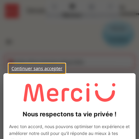
Se
Détails
connecte
Accueil
Missions
Secteurs
Contact
Parrain
Candidat
Cette offre n'est plus disponible
Continuer sans accepter
Macon vrd (H/F)
Ajo
Intérim
Autre
Nous respectons ta vie privée !
Doué-en-Anjou
(
49700
)
Pas de télétravail
Avec ton accord, nous pouvons optimiser ton expérience et
améliorer notre outil pour qu'il réponde au mieux à tes
La mission d'intérim