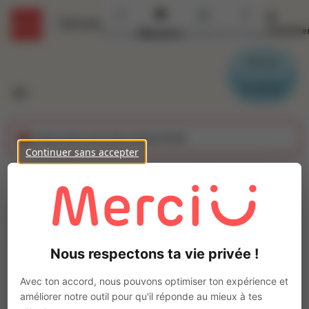
Se
Détails
connecte
Accueil
Missions
Secteurs
Contact
Parrain
Candidat
Cette offre n'est plus disponible
Continuer sans accepter
Maçon poseur de
pierre (H/F)
Ajo
Intérim
Nous respectons ta vie privée !
Autre
CANNES
(
06400
)
Avec ton accord, nous pouvons optimiser ton expérience et
Pas de télétravail
améliorer notre outil pour qu'il réponde au mieux à tes