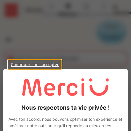
Se
Détails
connecte
Accueil
Missions
Secteurs
Contact
Parrain
Candidat
Cette offre n'est plus disponible
Continuer sans accepter
Maçon (H/F)
Ajo
Intérim
Autre
Nous respectons ta vie privée !
Les Sables-d'Olonne
(
85100
)
Pas de télétravail
Avec ton accord, nous pouvons optimiser ton expérience et
améliorer notre outil pour qu'il réponde au mieux à tes
La mission d'intérim