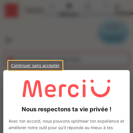
Se
Détails
connecte
Accueil
Missions
Secteurs
Contact
Parrain
Candidat
Cette offre n'est plus disponible
Continuer sans accepter
Maçon (H/F)
Ajo
Intérim
Autre
Nous respectons ta vie privée !
Cognac
(
16100
)
Pas de télétravail
Avec ton accord, nous pouvons optimiser ton expérience et
améliorer notre outil pour qu'il réponde au mieux à tes
La mission d'intérim