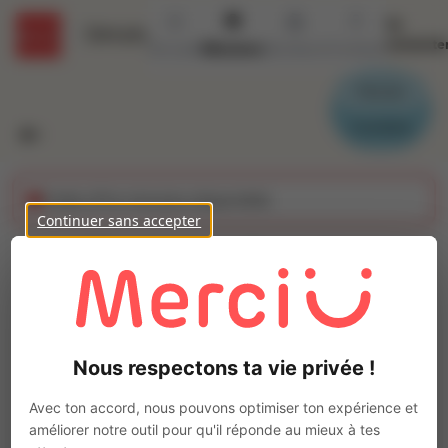
Se
Détails
connecte
Accueil
Missions
Secteurs
Contact
Parrain
Candidat
Cette offre n'est plus disponible
Continuer sans accepter
Machiniste Armature
(H/F)
Ajo
Intérim
Nous respectons ta vie privée !
Autre
Cormicy
(
51220
)
Avec ton accord, nous pouvons optimiser ton expérience et
Pas de télétravail
améliorer notre outil pour qu'il réponde au mieux à tes