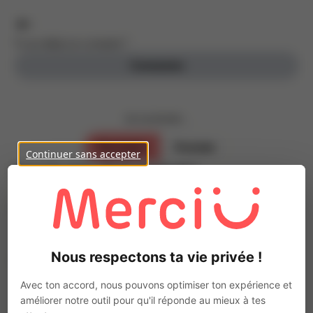
Tu as déjà un compte ?
Connexion
Je souhaite ...
Parrainer
Postuler
Continuer sans accepter
Inscris-toi, c’est gratuit !
Parraine des personnes de ton entourage
Prénom
Nous respectons ta vie privée !
Nom
Avec ton accord, nous pouvons optimiser ton expérience et
améliorer notre outil pour qu'il réponde au mieux à tes