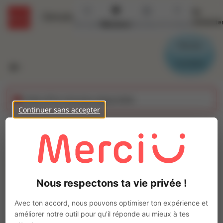
Se
Détails
connecte
Accueil
Missions
Secteurs
Contact
Parrain
Candidat
Cette offre n'est plus disponible
Continuer sans accepter
Infirmier (H/F)
Ajo
Intérim
Autre
Nous respectons ta vie privée !
Francheville
(
69340
)
Pas de télétravail
Avec ton accord, nous pouvons optimiser ton expérience et
améliorer notre outil pour qu'il réponde au mieux à tes
La mission d'intérim