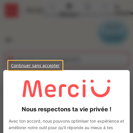
Se
Détails
connecte
Accueil
Missions
Secteurs
Contact
Parrain
Candidat
Cette offre n'est plus disponible
Continuer sans accepter
Infirmier (H/F)
Ajo
Intérim
Autre
Nous respectons ta vie privée !
Valence
(
26000
)
Pas de télétravail
Avec ton accord, nous pouvons optimiser ton expérience et
améliorer notre outil pour qu'il réponde au mieux à tes
La mission d'intérim