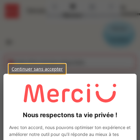
Se
Détails
connecte
Accueil
Missions
Secteurs
Contact
Parrain
Candidat
Cette offre n'est plus disponible
Continuer sans accepter
Hôte de caisse (H/F)
Ajo
Intérim
Autre
Nous respectons ta vie privée !
Montélimar
(
26200
)
Pas de télétravail
Avec ton accord, nous pouvons optimiser ton expérience et
améliorer notre outil pour qu'il réponde au mieux à tes
La mission d'intérim