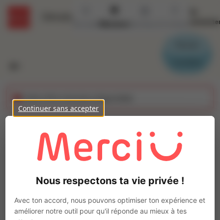
Se
Détails
connecte
Accueil
Missions
Secteurs
Contact
Parrain
Candidat
Cette offre n'est plus disponible
Continuer sans accepter
(H/F) Electricien
Monteur Réseaux
Ajo
Intérim
Nous respectons ta vie privée !
Autre
Besançon
(
25000
)
Avec ton accord, nous pouvons optimiser ton expérience et
Pas de télétravail
améliorer notre outil pour qu'il réponde au mieux à tes