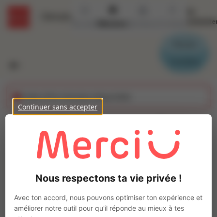
Se
Détails
connecte
Accueil
Missions
Secteurs
Contact
Parrain
Candidat
Cette offre n'est plus disponible
Continuer sans accepter
(H/F) Conducteur PL
Grue auxiliaire
Ajo
Intérim
Nous respectons ta vie privée !
Autre
Dijon
(
21000
)
Avec ton accord, nous pouvons optimiser ton expérience et
Pas de télétravail
améliorer notre outil pour qu'il réponde au mieux à tes