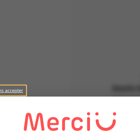
Inscris-t
ns accepter
Parraine de
Prénom
Nom