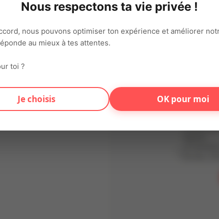
Nous respectons ta vie privée !
Adresse ema
ccord, nous pouvons optimiser ton expérience et améliorer notr
 réponde au mieux à tes attentes.
Mot de pas
ur toi ?
En t'inscriv
Je choisis
OK pour moi
d'utilisation
conformémen
Données (RG
traitées dan
vigueur.
Je souhaite
Articles, Of