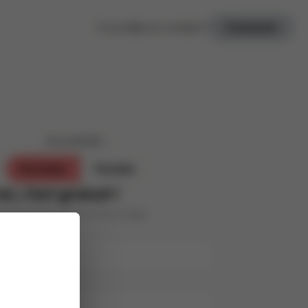
Tu as déjà un compte ?
Connexion
Je souhaite ...
Parrainer
Postuler
oi, c’est gratuit !
s personnes de ton entourage