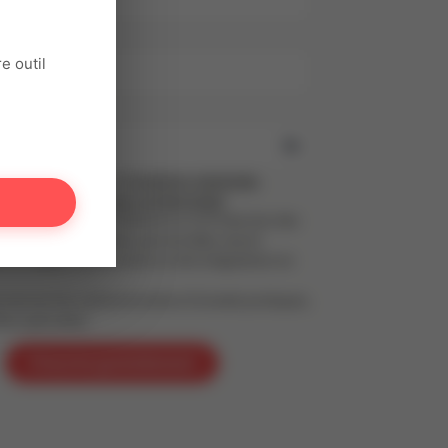
il
e outil
se
ant, tu acceptes nos
Conditions générales
et notre
Politique de confidentialité
,
t au Règlement Général sur la Protection des
PD). Tes informations personnelles seront
s le respect de tes droits et de la législation en
 recevoir les communications (Conseils pratiques,
fres spéciales)
S'inscrire gratuitement