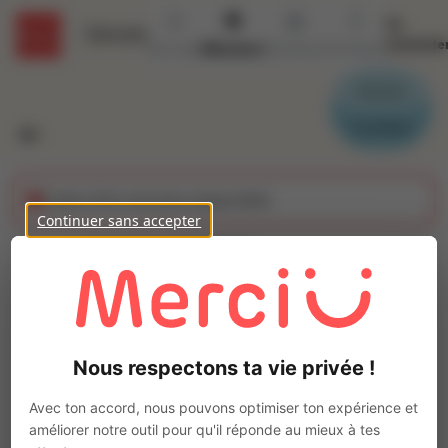
Se
Détails
connecte
Accueil
Missions
Secteurs
Contact
Parrain
Candidat
Cette offre n'est plus disponible
Continuer sans accepter
GARDIEN DE
DECHETERIE (H/F)
Ajo
Intérim
Nous respectons ta vie privée !
Autre
Cuperly
(
51400
)
Avec ton accord, nous pouvons optimiser ton expérience et
Pas de télétravail
améliorer notre outil pour qu'il réponde au mieux à tes