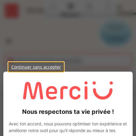
Se
Détails
connecte
Accueil
Missions
Secteurs
Contact
Parrain
Candidat
Cette offre n'est plus disponible
Continuer sans accepter
Finisseur (H/F)
Ajo
INTERACTION PERPIGNAN
Intérim
Nous respectons ta vie privée !
Production Industrielle
Canet-en-Roussillon
(
66140
)
Avec ton accord, nous pouvons optimiser ton expérience et
3 à 5 ans
améliorer notre outil pour qu'il réponde au mieux à tes
Pas de télétravail