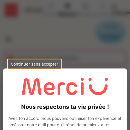
Se
Détails
connecte
Accueil
Missions
Secteurs
Contact
Parrain
Candidat
Cette offre n'est plus disponible
Continuer sans accepter
Etancheur (H/F)
Ajo
Intérim
Autre
Nous respectons ta vie privée !
Saint-Égrève
(
38120
)
Pas de télétravail
Avec ton accord, nous pouvons optimiser ton expérience et
améliorer notre outil pour qu'il réponde au mieux à tes
La mission d'intérim