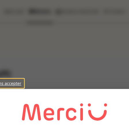
Accueil
Missions
Secteurs d'activité
Contact
/F)
ns accepter
auration collective, un employé restauration polyvalent en cuis
;