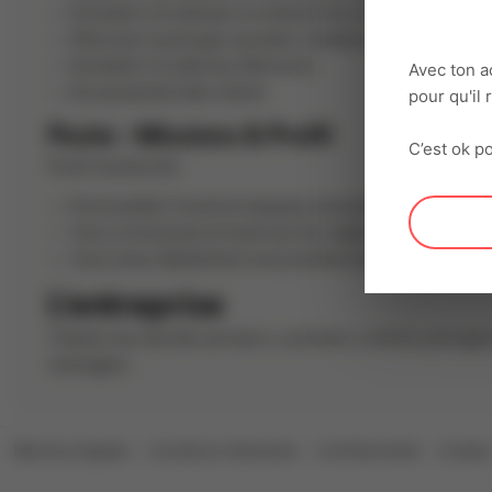
Entretenir et nettoyer le matériel de cuisine ;
Effectuer la plonge vaisselle / batterie ;
Entretenir la salle du réfectoire.
Avec ton a
Encaissement des clients
pour qu'il
Poste - Missions & Profil
C’est ok po
Profil recherché :
Ponctualité, Travail en équipe, motivation, dynamisme,
Vous connaissez et maitrisez les règles d'hygiène et de
Vous avez idéalement une première expérience en tan
L'entreprise
Thedra recrute des serveurs, cuisiniers, commis, plong
managers.
Mentions légales
Conditions Générales
Confidentialité
Cookie