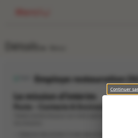
Détails
Retour
Employe restauration (H
Continuer sa
La mission d'intérim
Poste - Contexte & Environnement
Thedra recherche pour son client spécialisé dans la rest
Vos missions :
Elaborer des entrées froides épluchage des légumes 