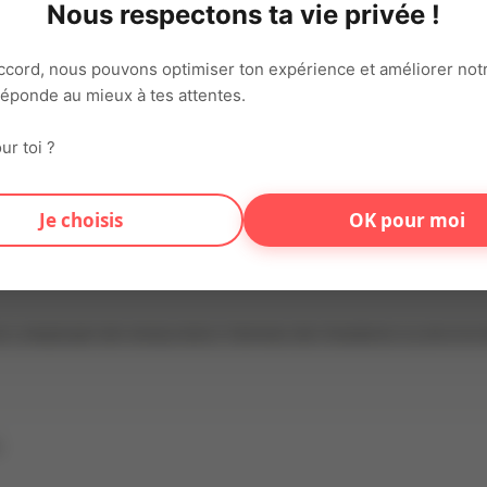
Nous respectons ta vie privée !
ccord, nous pouvons optimiser ton expérience et améliorer notr
 réponde au mieux à tes attentes.
ur toi ?
 gestion du stress
Je choisis
OK pour moi
 sécurité alimentaire ;
t qu'employé(e) de restauration.
eurs, employés de restauration, femmes de chambres ou encore
s