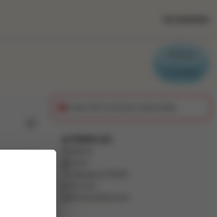
Se connecter
Parrain
Candidat
Cette offre n'est plus disponible
Ajouter aux favoris
THEDRA AIX
Intérim
Autre
Aubagne
(
13400
)
ine (H/F)
1 à 2 ans
Pas de télétravail