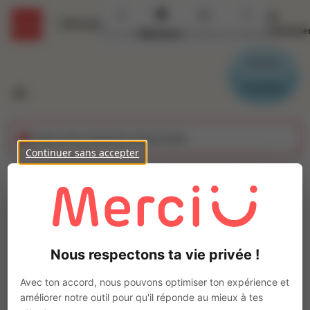
Se
Détails
connecte
Accueil
Missions
Secteurs
Contact
Parrain
Candidat
Cette offre n'est plus disponible
Continuer sans accepter
Employe libre service
(H/F)
Ajo
INTERACTION NANTES NORD
Nous respectons ta vie privée !
Intérim
Commercial
Avec ton accord, nous pouvons optimiser ton expérience et
Couëron
(
44220
)
améliorer notre outil pour qu'il réponde au mieux à tes
Moins d'1 an