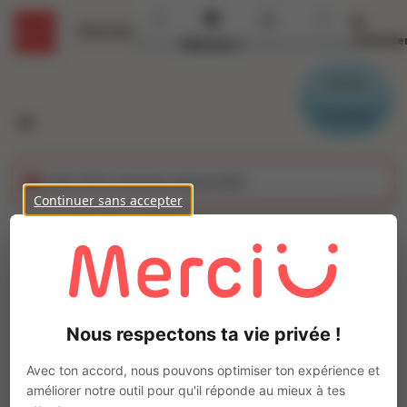
Se
Détails
connecte
Accueil
Missions
Secteurs
Contact
Parrain
Candidat
Cette offre n'est plus disponible
Continuer sans accepter
Employe libre service
(H/F)
Ajo
Intérim
Nous respectons ta vie privée !
Autre
Les Villages Vovéens
(
28150
)
Avec ton accord, nous pouvons optimiser ton expérience et
Pas de télétravail
améliorer notre outil pour qu'il réponde au mieux à tes