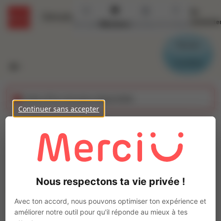
Se
Détails
connecte
Accueil
Missions
Secteurs
Contact
Parrain
Candidat
Cette offre n'est plus disponible
Continuer sans accepter
EMPLOYE(E)
ADMINISTRATIF
Ajo
FACTURATION H/F (H/F)
Nous respectons ta vie privée !
Intérim
Autre
Avec ton accord, nous pouvons optimiser ton expérience et
améliorer notre outil pour qu'il réponde au mieux à tes
Pont-Péan
(
35131
)