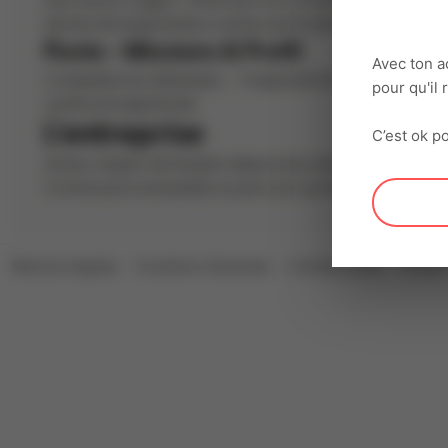
mer (savoir nager) - Effectuer le tri et le lavage des huît
tâches de l'exploitation ostréicole Poste nécessitant du
Poste - Missions & Profil
Avec ton a
Compétences attendues : - Capacité à travailler en équi
pour qu'il
ostréicole appréciée
L'entreprise
C’est ok po
Acteur majeur de l'emploi depuis plus de 30 ans, Interacti
Construisons ensemble un parcours professionnel riche, 
Mentions légales
Conditions Générales
Confidentialité
Cookie