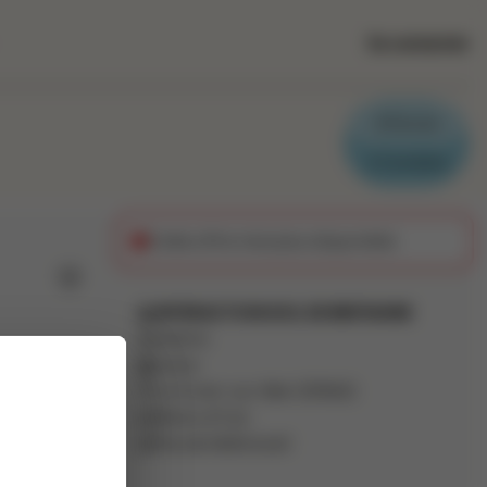
Se connecter
Parrain
Candidat
Cette offre n'est plus disponible
Ajouter aux favoris
INTERACTION DOL DE BRETAGNE
Intérim
Autre
Le Vivier-sur-Mer
(
35960
)
mployés de
Moins d'1 an
variables
Pas de télétravail
tres en