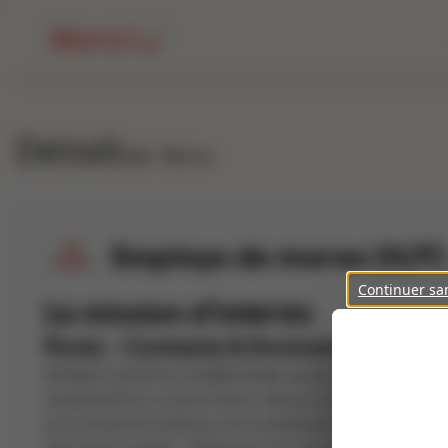
Détails
Retour
Employe de maree (H/F)
Continuer sa
La mission d'intérim
Poste - Contexte & Environnement
INTERACTION DOL DE BRETAGNE recherche pour le compte 
marée (H/F) en contrat intérim. Besoin tout au long de l'
et un travail en extérieur, principalement pour retourner 