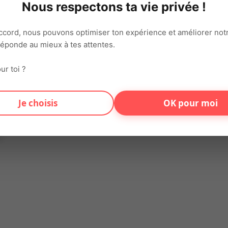
res - Assurer le suivi des opérations de marée - Participer aux d
Nous respectons ta vie privée !
 port de charge et des mouvements répétitifs
ccord, nous pouvons optimiser ton expérience et améliorer notr
pe - Sens de l'organisation et rigueur - Expérience dans le do
 réponde au mieux à tes attentes.
ur toi ?
on connecte chaque jour talents et entreprises sur tout le territ
varié et motivant.
Je choisis
OK pour moi
s