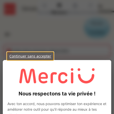
Se
Détails
connecte
Accueil
Missions
Secteurs
Contact
Parrain
Candidat
Cette offre n'est plus disponible
Continuer sans accepter
Employe de maree
(H/F)
Ajo
Intérim
Nous respectons ta vie privée !
Autre
Le Vivier-sur-Mer
(
35960
)
Avec ton accord, nous pouvons optimiser ton expérience et
Pas de télétravail
améliorer notre outil pour qu'il réponde au mieux à tes