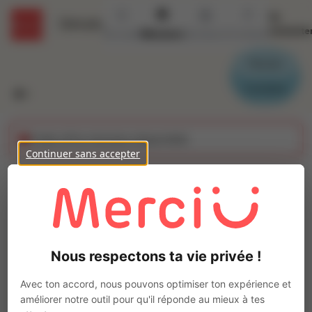
Se
Détails
connecte
Accueil
Missions
Secteurs
Contact
Parrain
Candidat
Cette offre n'est plus disponible
Continuer sans accepter
Electronicien (H/F)
Ajo
INTERACTION ANGERS
Intérim
Nous respectons ta vie privée !
Production Industrielle
Saint-Jean-de-la-Croix
(
49130
)
Avec ton accord, nous pouvons optimiser ton expérience et
Moins d'1 an
améliorer notre outil pour qu'il réponde au mieux à tes
Pas de télétravail