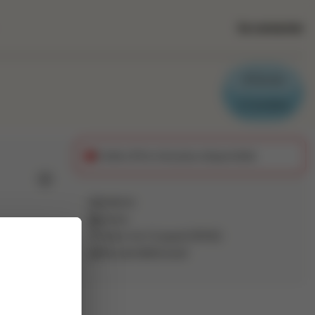
Se connecter
Parrain
Candidat
Cette offre n'est plus disponible
Ajouter aux favoris
Intérim
Autre
Vezin-le-Coquet
(
35132
)
ort et de
Pas de télétravail
argé(e)