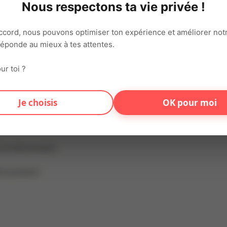
Nous respectons ta vie privée !
sur les équipements de production
ccord, nous pouvons optimiser ton expérience et améliorer notr
 corrective
 réponde au mieux à tes attentes.
iques
ormances des équipements
ur toi ?
iser les temps d'arrêt
Je choisis
OK pour moi
e
es et mécaniques
fficacement