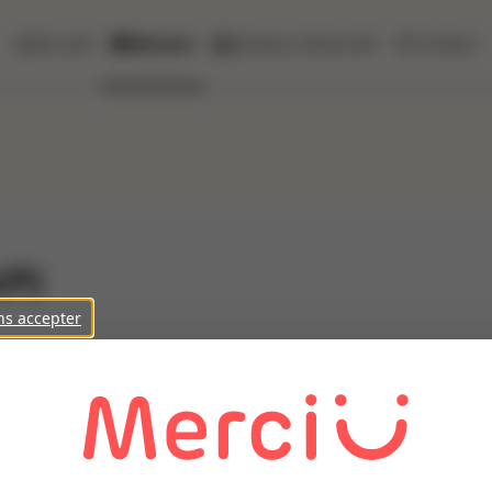
Accueil
Missions
Secteurs d'activité
Contact
/F)
ns accepter
client, une entreprise spécialisée dans le secteur du transp
sur du long terme.
lé au sein de l'équipe technique. Vous serez principalement ch
r leur bon fonctionnement.