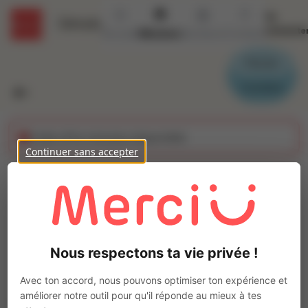
Se
Détails
connecte
Accueil
Missions
Secteurs
Contact
Parrain
Candidat
Cette offre n'est plus disponible
Continuer sans accepter
Électricien N3P1 (H/F)
Ajo
Intérim
Autre
Nous respectons ta vie privée !
ST ANDRE LES VERGERS
(
10120
)
Pas de télétravail
Avec ton accord, nous pouvons optimiser ton expérience et
améliorer notre outil pour qu'il réponde au mieux à tes
La mission d'intérim