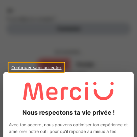
Tu as déjà un compte ?
Connexion
Je souhaite ...
Parrainer
Postuler
Continuer sans accepter
Inscris-toi, c’est gratuit !
Parraine des personnes de ton entourage
Prénom
Nous respectons ta vie privée !
Nom
Avec ton accord, nous pouvons optimiser ton expérience et
améliorer notre outil pour qu'il réponde au mieux à tes