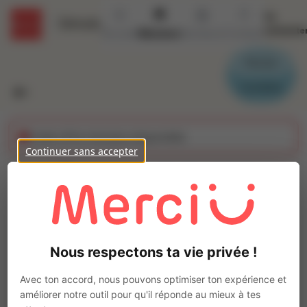
Se
Détails
connecte
Accueil
Missions
Secteurs
Contact
Parrain
Candidat
Cette offre n'est plus disponible
Continuer sans accepter
Electricien Industriel
(H/F)
Ajo
Intérim
Nous respectons ta vie privée !
Autre
Cherbourg-en-Cotentin
(
50110
)
Avec ton accord, nous pouvons optimiser ton expérience et
Pas de télétravail
améliorer notre outil pour qu'il réponde au mieux à tes