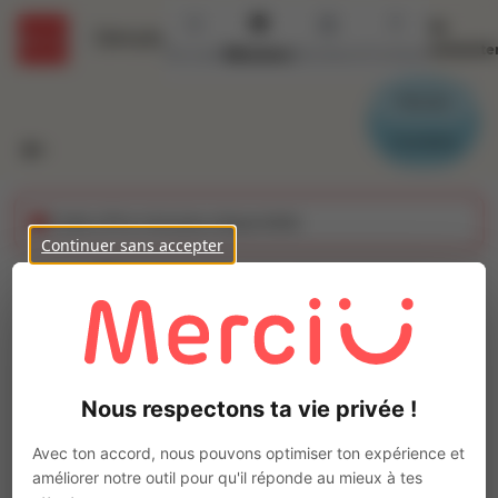
Se
Détails
connecte
Accueil
Missions
Secteurs
Contact
Parrain
Candidat
Cette offre n'est plus disponible
Continuer sans accepter
Electricien industriel
(H/F)
Ajo
Intérim
Nous respectons ta vie privée !
Autre
Montélimar
(
26200
)
Avec ton accord, nous pouvons optimiser ton expérience et
Pas de télétravail
améliorer notre outil pour qu'il réponde au mieux à tes