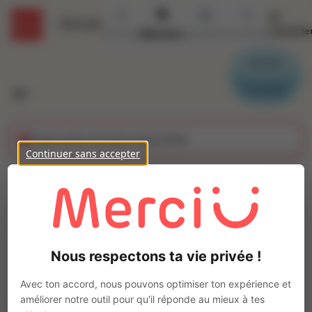
Se
Détails
connecte
Accueil
Missions
Secteurs
Contact
Parrain
Candidat
Cette offre n'est plus disponible
Continuer sans accepter
Electricien (H/F)
Ajo
Intérim
Autre
Nous respectons ta vie privée !
Malestroit
(
56140
)
Pas de télétravail
Avec ton accord, nous pouvons optimiser ton expérience et
améliorer notre outil pour qu'il réponde au mieux à tes
La mission d'intérim