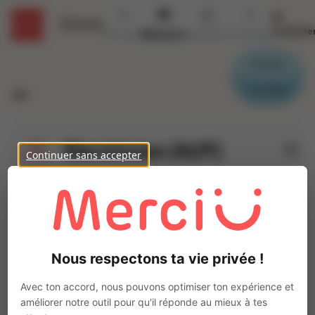
Se
Détails
connecte
Accueil
Missions
Secteurs
Contact
Parrain
Candidat
Electricien (H/F)
Continuer sans accepter
Ajo
INTERACTION PLOËRMEL
Intérim
Travaux et Chantier
Malestroit
(
56140
)
Nous respectons ta vie privée !
3 à 5 ans
Pas de télétravail
Avec ton accord, nous pouvons optimiser ton expérience et
La mission d'intérim
améliorer notre outil pour qu'il réponde au mieux à tes