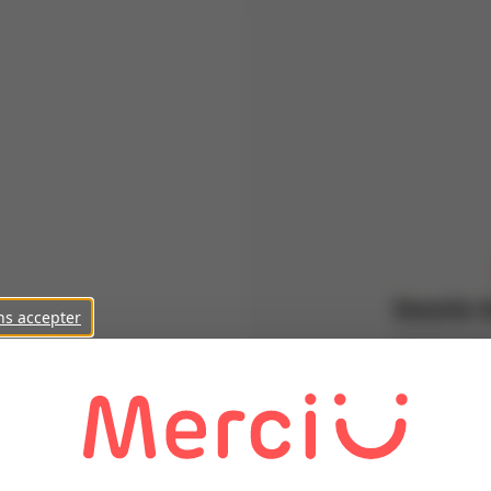
Inscris-t
ns accepter
Parraine de
Prénom
Nom