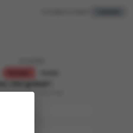
Tu as déjà un compte ?
Connexion
Je souhaite ...
Parrainer
Postuler
oi, c’est gratuit !
s personnes de ton entourage