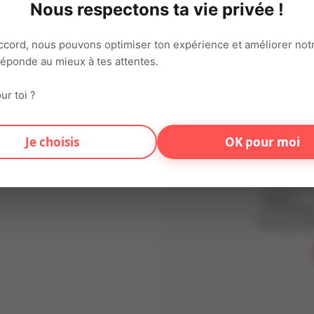
Nous respectons ta vie privée !
Adresse ema
ccord, nous pouvons optimiser ton expérience et améliorer notr
 réponde au mieux à tes attentes.
Mot de pas
ur toi ?
En t'inscriv
Je choisis
OK pour moi
d'utilisation
conformémen
Données (RG
traitées dan
vigueur.
Je souhaite
Articles, Of