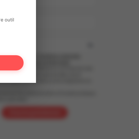
il
e outil
se
ant, tu acceptes nos
Conditions générales
et notre
Politique de confidentialité
,
t au Règlement Général sur la Protection des
PD). Tes informations personnelles seront
s le respect de tes droits et de la législation en
 recevoir les communications (Conseils pratiques,
fres spéciales)
S'inscrire gratuitement