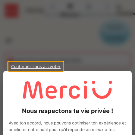
Se
Détails
connecte
Accueil
Missions
Secteurs
Contact
Parrain
Candidat
Cette offre n'est plus disponible
Continuer sans accepter
Echafaudeur nucléaire
(H/F)
Ajo
Intérim
Nous respectons ta vie privée !
Autre
Flamanville
(
50340
)
Avec ton accord, nous pouvons optimiser ton expérience et
Pas de télétravail
améliorer notre outil pour qu'il réponde au mieux à tes